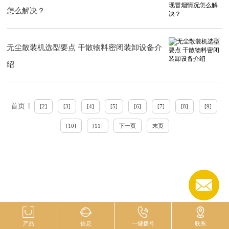
怎么解决？
无尘散装机选型要点 干散物料密闭装卸设备介
绍
首页 1
[2]
[3]
[4]
[5]
[6]
[7]
[8]
[9]
[10]
[11]
下一页
末页
产品
信息
一键拨号
联系