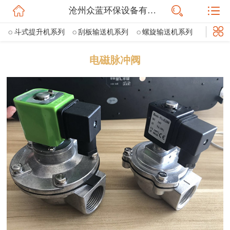
沧州众蓝环保设备有限公司
网站首页
斗式提升机系列
刮板输送机系列
螺旋输送机系列
公司简介
粉尘加湿机系列
散装机系列
空气斜槽
星型卸料器系列
电磁脉冲阀
信息动态
插板阀
棒条阀
通风蝶阀
三通分料阀
鄂式阀
斜槽流量阀
ZESX双层重锤翻板卸灰阀
气动三通四通分料器
产品展示
VOCS催化燃烧设备
活性炭吸附箱
UV光氧净化器
联系我们
等离子净化器
喷淋塔净化器
离线脉冲布袋除尘器
旋风除尘器
滤筒除尘器
电磁脉冲阀
脉冲控制仪
除尘器骨架
除尘器布袋
焊烟净化器
打磨平台除尘器